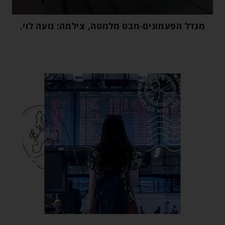
מגדל הפעמונים-מבט מלמטה, צילמה: נועה לוי.