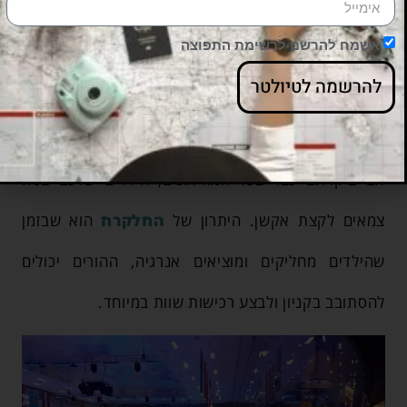
אשמח להרשם לרשימת התפוצה
להרשמה לטיולטר
וילנה עם ילדים » להחליק על הקרח
אם ביקרתם כבר בכל המוזיאונים, הילדים שלכם בטח
צמאים לקצת אקשן. היתרון של
החלקרח
הוא שבזמן
שהילדים מחליקים ומוציאים אנרגיה, ההורים יכולים
להסתובב בקניון ולבצע רכישות שוות במיוחד.