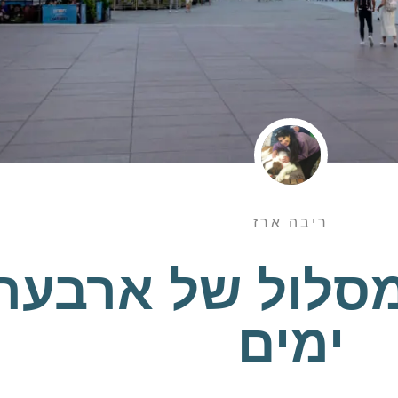
ריבה ארז
מסלול של ארבעה
ימים