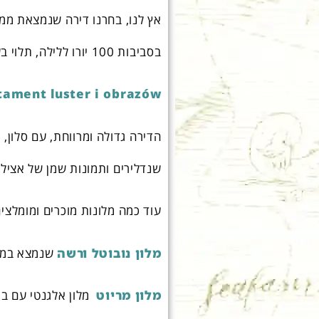
אץ לנו, בחרנו דירה שנמצאת ממ
בסביבות 100 יורו ללילה, תלוי בעונה ובהרכב) אבל שווה כל זלוטי הנה הקישור:
tament luster i obrazów
הדירה גדולה ומרווחת, עם סלון, 
שנדלירים ותמונות שמן של אצילים
עוד כמה מלונות מוכרים ומומלצי
מלון נובוטל ורשה
שנמצא במיק
מלון מריוט
מלון אלגנטי עם בר