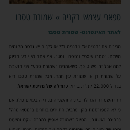
ספארי עצמאי בקניה » שמורת טסבו
לאתר האינטרנט- שמורת טסבו
מכירים את "דגניה א" ו"דגניה ב"? אז לקניה יש גרסה מקומית
משלה: "טסבו איסט" ו"טסבו ווסט". אף אחד לא יודע בדיוק
למה אבל זה פשוט כך. כשאומרים "שמורת טבע" אני חושבת
על שמורת דן או שמורת עין חמד, אבל שמורת טסבו היא
בגודל 22,000 קמ"ר, בדיוק כ
גודלה של מדינת ישראל
.
זוהי השמורה הגדולה בקניה והשנייה בגודלה בעולם כולו, אם
כי לא המפורסמת בהן. מרבית התיירים בוחרים ב"מסאי מרה"
כבחירה ראשונה. הטיול בשמורה אופיין בהרבה שקט ומיעוט
יחסי של תיירים מה שהוסיף לקסם של המקום. הנהג (שהוא