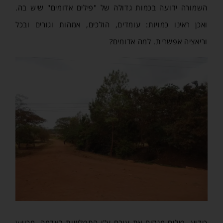
השמורה ידועה בכמות גדולה של "פילים אדומים" שיש בה.
ואכן ראינו כמויות: עומדים, הולכים, אמהות וגורים ובכל
וריאציה אפשרית. למה אדומים?
כידוע, פילים מנקים את עורם ע"י התפלשות באדמה. מכיוuן