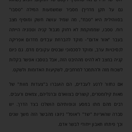
גם על תקן מדריך) מסביר שמשמעות המילה "טסבו"
בסווהילית היא "טבח", מה שמיד עושה חשק ומוסיף מצב
רוח. טסבו, שממוקמת לא רחוק מגבול קניה וטנזניה הייתה
בעבר "אזור אדום"- מוקד להברחת עבדים מדרום אפריקה
לנסיכויות ערב, ומוקד לסכסוכי שבטים עקובים מדם. גם כיום
קניה במצב לא להיט מההיבט הזה, אבל בטסבו אפשר בקלות
לשכוח מזה ולהתמכר למרחבים, לשקיעות האדומות ולשקט.
אם נחזור לרגע לעבדים, הם הועברו ב"צעדות מוות" של
מאות קילומטרים, קשורים בצווארם וברגליהם, צמאים ורעבים.
רבים מהם מתו במסע וגופותיהם הושלכו בצד הדרך. יש
סברה שהאריות "שד" ו"אופל" ניזונו מהבשר הזה משך שנים
וכך פיתחו תאבון ייחודי לבשר אדם.