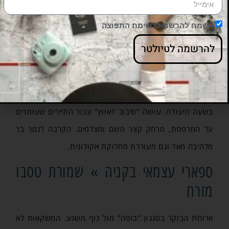
אשמח להרשם לרשימת התפוצה
להרשמה לטיולטר
בלילה, אחרי ארוחת הערב, אנחנו חוזרים לחדר. המדריך בא
לקרוא לנו. מסתבר שבכל לילה הצוות קושר חתיכת בשר
גדולה לענף של עץ. "נמר הבית" שמכיר את הקטע, מגיע
בשעה היעודה. עושה "סיבוב דאווין" עבור התיירים שעומדים
על המרפסת, מרחק קצר משם ומצלמים. הקרבה לנמר בר
מלהיבה מאד וגם מעוררת מחלוקת אקולוגית.
ספארי עצמאי בקניה » שמורת טסבו
מזרח
ארוחת הבוקר בסגנון "בופה" מול נוף משגע. המשקאות לא