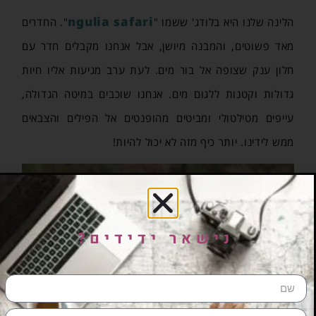
ngulia safari
הלינה שלנו היא בלודג' ששמו "
". החדרים
מאד פשוטים, והמבנה מיושן, אבל אנחנו מקבלים חדר עם
חלון ענק שצופה אל בור מים. לעת ערב מגיעות אליו חיות
גדולות וקטנות ללגום מים. אנחנו שוכבים במיטה הגדולה,
עייפים מטילטולי ומביטים מהופנטים אל הפילים והצבאים
ממש לידינו. יותר כיף מזה לא יכול להיות!
נישאר ידידים?