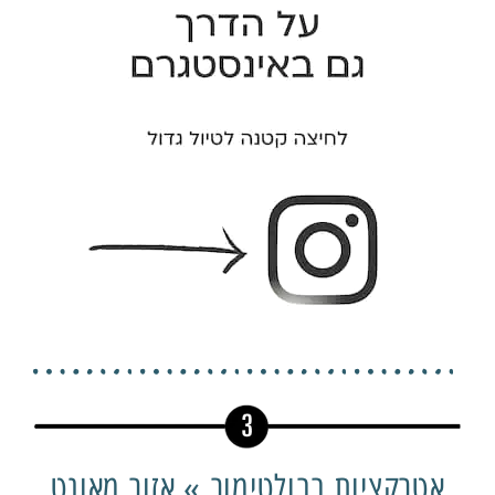
אטרקציות בבולטימור » אזור מאונט