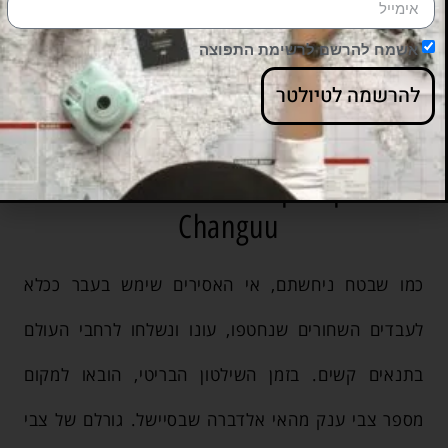
אשמח להרשם לרשימת התפוצה
להרשמה לטיולטר
סטון טאון זנזיבר » אי האסירים
Changuu
כמו שבטח ניחשתם, אי האסירים שימש בעבר ככלא
לעבדים השחורים שנחטפו, עונו ונשלחו לרחבי העולם
בתנאים קשים. בזמן השילטון הבריטי, הובאו למקום
מספר צבי ענק מהאי אלדברה שבסיישל. גורלם של צבי