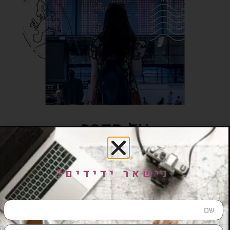
נישאר ידידים?