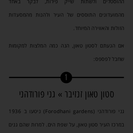
ההוסטלים ולשתות שייק פירות, לבקר באחד
מהמועדונים התוססים של העיר ולהנות מהמסעדות
הזולות והאווירה המיוחד.
אם הגעתם לסטון טאון, הנה כמה המלצות למקומות
שחבל לפספס:
סטון טאון זנזיבר » גני פורודהני
גני פורודהני (Forodhani gardens) ניטעו ב 1936
במרכז העיר סטון טאון, על שפת הים. למרות שהם גנים