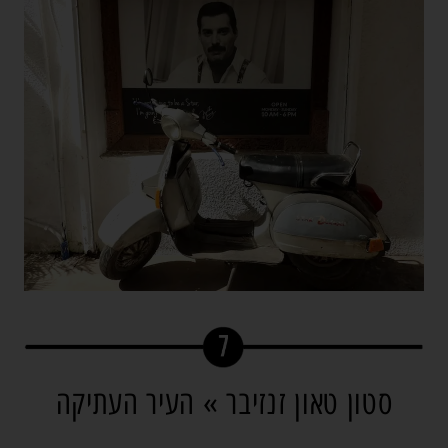
סטון טאון זנזיבר » העיר העתיקה