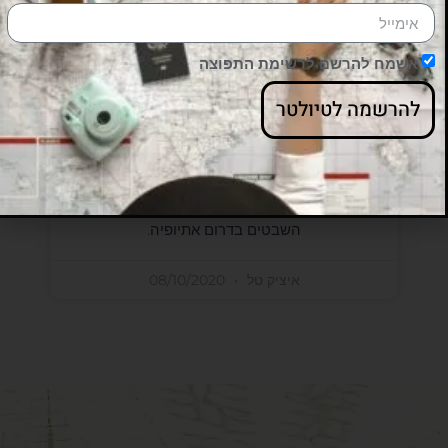
אשמח להרשם לרשימת התפוצה
טיול לאתיופיה- מסע
להרשמה לטיולטר
במנהרת הזמן
טיול לאתיופיה: אדיס אבבה, גונדר,
הנילוס הכחול ומקורות הנילוס, הרי
הסימיאן, לליבלה, אקסום וביקור אצל
השבטים בדרום אתיופיה.
איציק טל
08/10/2020