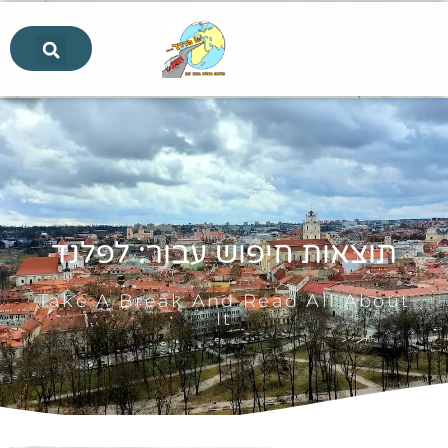
תוצאות חיפוש עבור: לפלנד
Take A Break And Read All About
It