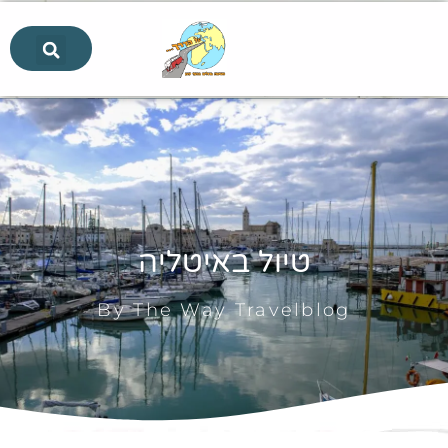
טיול באיטליה
By The Way Travelblog