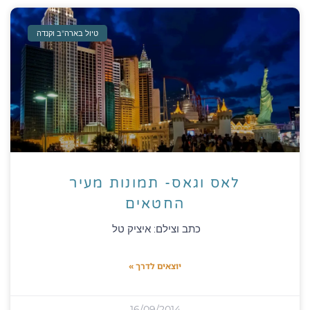
טיול בארה"ב וקנדה
לאס וגאס- תמונות מעיר
החטאים
כתב וצילם: איציק טל
יוצאים לדרך »
16/09/2014