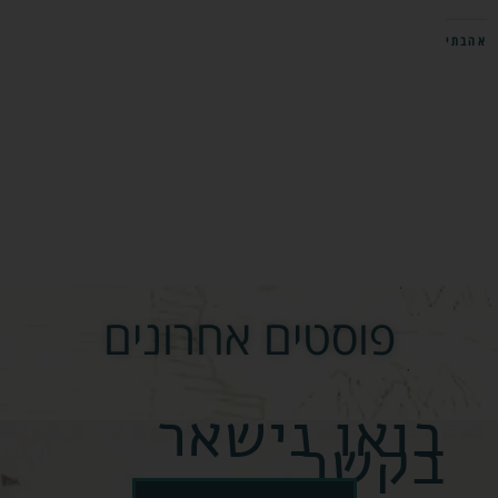
אהבתי
פוסטים אחרונים
בואו נישאר
בקשר