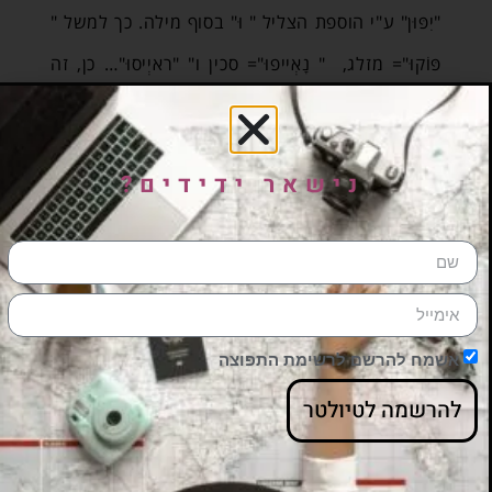
"יִפּוּן" ע"י הוספת הצליל " וּ" בסוף מילה. כך למשל "
פּוֹקוּ"= מזלג, " נָאְייפוּ"= סכין ו" "ראיְיסוּ"… כן, זה
אורז.
הקארי הגיע ליפן, כמו לשאר העולם, מהודו ועבר
נישאר ידידים?
"איזרוח" שכלל שינוי סוג האורז, שינוי מרקם הרוטב
ותיבול שונה לחלוטין. יש מזללות רבות שמגישות
קארי רייסו, פעמים רבות עם תוספת שניצל מקומי
בצד. חלק מהמסעדות הן בסגנון "אכול כפי יכולתך"
אשמח להרשם לרשימת התפוצה
ואף מעניקות מנה חינם ופרסום בעלון מיוחד
להרשמה לטיולטר
ללקוחות שמצליחים לדחוס מעל קילו של המנה
המשונה הזאת.