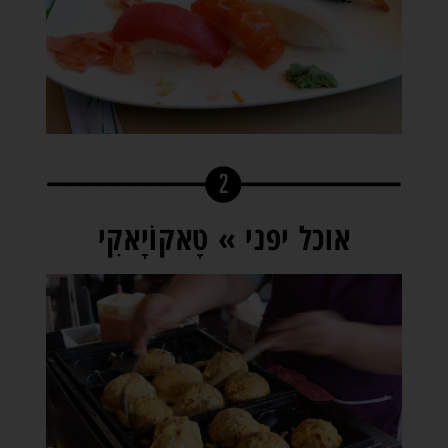
אוכל יפני » טָאקוֹיָאקִי