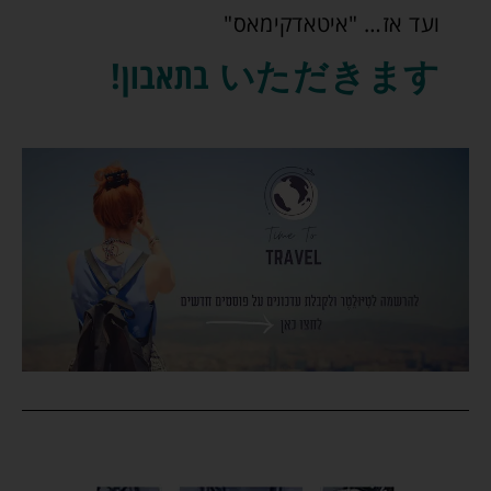
ועד אז… "איטאדקימאס"
いただきます בתאבון!