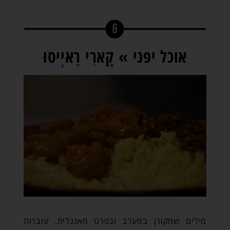
אוכל יפני » קָארִי רַאיְיסוּ
מילים שמקורן במערב ובפרט מאנגלית, עוברות