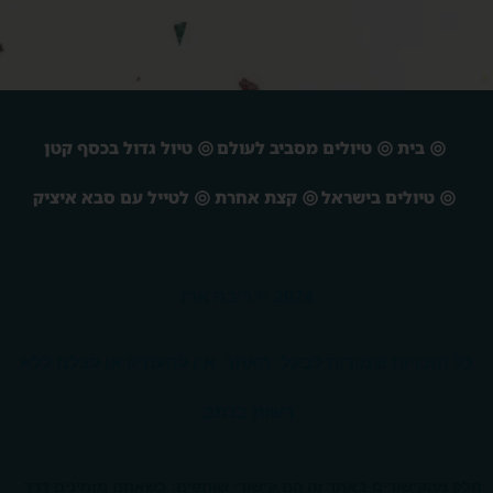
בית
טיולים מסביב לעולם
טיול גדול בכסף קטן
טיולים בישראל
קצת אחרת
לטייל עם סבא איציק
2024 © ריבה ארז
כל הזכויות שמורות לבעלי האתר, אין להעתיק או לצלם ללא
רשות בכתב.
חלק מהקישורים באתר זה הם קישורי שותפים: כשאתם מזמינים דרך