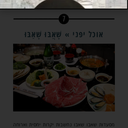
אוכל יפני » שָׁאֲבּוּ שָׁאַבּוּ
מסעדות שאבו שאבו נחשבות יקרות יחסית וארוחה