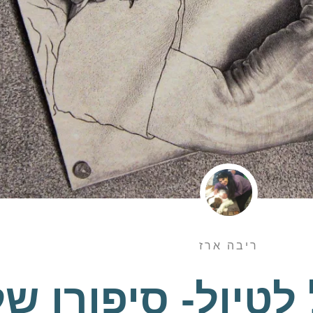
ריבה ארז
 לטיול- סיפורו של