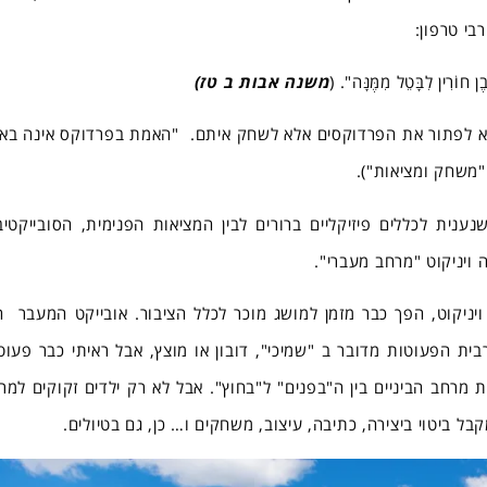
בי טרפון:
 חוֹרִין לִבָּטֵל מִמֶּנָּה". (
משנה אבות ב טז)
נו לא לפתור את הפרדוקסים אלא לשחק איתם. "האמת בפרדוקס אינה בא
"משחק ומציאות").
נענית לכללים פיזיקליים ברורים לבין המציאות הפנימית, הסובייקטיב
ה ויניקוט "מרחב מעברי".
יניקוט, הפך כבר מזמן למושג מוכר לכלל הציבור. אובייקט המעבר ה
ית הפעוטות מדובר ב "שמיכי", דובון או מוצץ, אבל ראיתי כבר פעוט
 מרחב הביניים בין ה"בפנים" ל"בחוץ". אבל לא רק ילדים זקוקים למר
מקבל ביטוי ביצירה, כתיבה, עיצוב, משחקים ו… כן, גם בטיולים.