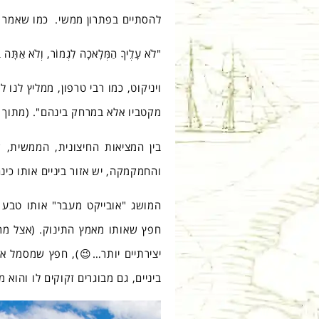
להסתיים בפתרון ממשי. כמו שאמר ר
"לֹא עָלֶיךָ הַמְּלָאכָה לִגְמוֹר, וְלֹא אַתָּה בֶן
ויניקוט, כמו רבי טרפון, ממליץ ל
מקטביו אלא במרחק בינהם". (מתוך 
בין המציאות החיצונית, הממשית, ש
והחמקמקה, יש אזור ביניים אותו כינ
המושג "אובייקט מעבר" אותו טבע ו
חפץ שאותו מאמץ התינוק. (אצל מרב
יצירתיים יותר…😉), חפץ שמסמל את
ביניים, גם מבוגרים זקוקים לו והוא 