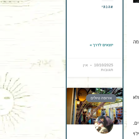
אהבתי
מה
יוצאים לדרך »
10/10/2025
אין
תגובות
לא
אירופה טיולים
ם.
וי