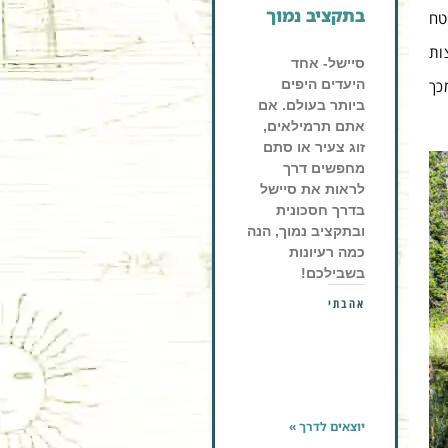
בתקציב נמוך
טח
ות
סיישל- אחד
כך
היעדים היפים
ביותר בעולם. אם
אתם תרמילאים,
זוג צעיר או סתם
מחפשים דרך
לראות את סיישל
בדרך חסכונית
ובתקציב נמוך, הנה
כמה רעיונות
בשבילכם!
אהבתי
יוצאים לדרך »