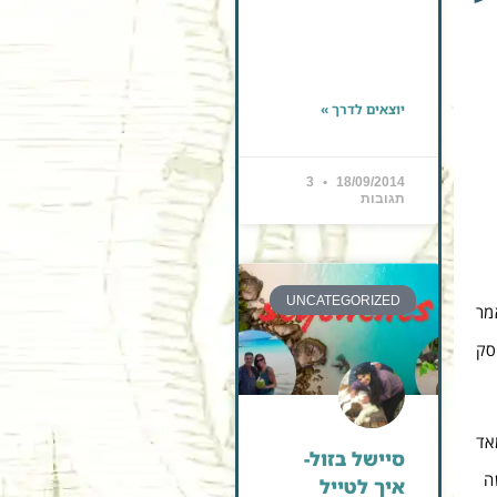
יוצאים לדרך »
3
18/09/2014
תגובות
UNCATEGORIZED
מר
סק
אד
סיישל בזול-
שה
איך לטייל