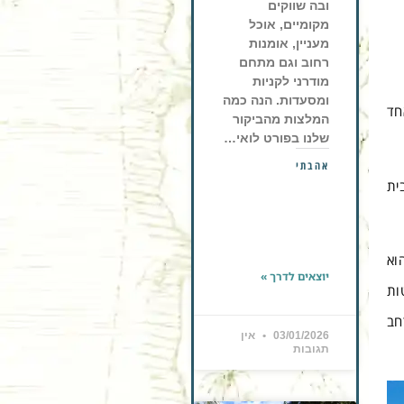
ובה שווקים
מקומיים, אוכל
מעניין, אומנות
רחוב וגם מתחם
מודרני לקניות
ומסעדות. הנה כמה
חד
המלצות מהביקור
שלנו בפורט לואי…
אהבתי
ית
וא
יוצאים לדרך »
ות
חב
03/01/2026
אין
תגובות