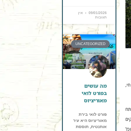
09/01/2026
אין
תגובות
UNCATEGORIZED
י,
מה עושים
בפורט לואי
מאוריציוס
תח
פורט לואי בירת
ים
מאוריציוס היא עיר
אותנטית, תוססת
כל