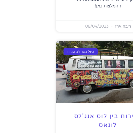
ההמלצות כאן!
ריבה ארז
08/04/2023
טיול בארה"ב וקנדה
רות בין לוס אנג'לס
לוגאס