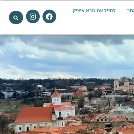
חר
לטייל עם סבא איציק