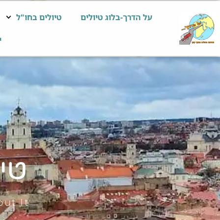
על הדרך-בלוג טיולים
טיולים בחו"ל
י
טיו
ut It