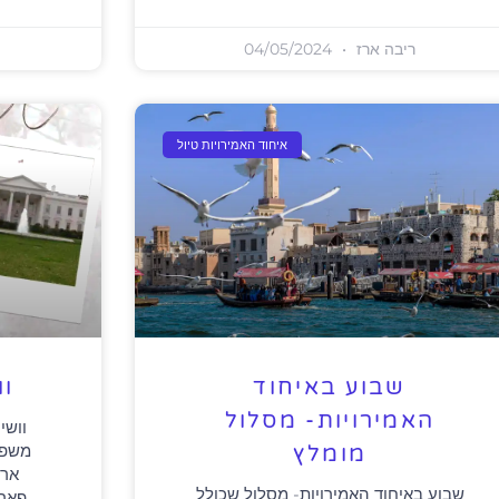
ריבה ארז
04/05/2024
איחוד האמירויות טיול
שבוע באיחוד
וו
האמירויות- מסלול
וושי
משפח
מומלץ
ארה
שבוע באיחוד האמירויות- מסלול שכולל
פארק